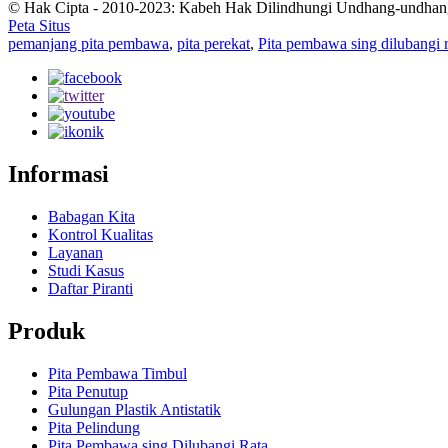
© Hak Cipta - 2010-2023: Kabeh Hak Dilindhungi Undhang-undhan
Peta Situs
pemanjang pita pembawa
,
pita perekat
,
Pita pembawa sing dilubangi r
Informasi
Babagan Kita
Kontrol Kualitas
Layanan
Studi Kasus
Daftar Piranti
Produk
Pita Pembawa Timbul
Pita Penutup
Gulungan Plastik Antistatik
Pita Pelindung
Pita Pembawa sing Dilubangi Rata