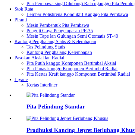
Pita Pembawa sing Dilubangi Rata nganggo Pita Penutu
Stok Rata
Lembar Polistirena Konduktif Kanggo Pita Pembawa
Piranti
Mesin Pembentuk Pita Pembawa
Penguji Gaya Pengelupasan PF-35
Mesin Tape lan Gulungan Semi Otomatis ST-40
Kantong Penghalang Statis & Kelembapan
Tas Pelindung Statis
Kantong Penghalang Kelembapan
Pasokan Aksial lan Radial
Pita Putih kanggo Komponen Bertimbal Aksial
Pita Panas kanggo Komponen Bertimbal Radial
Pita Kertas Kraft kanggo Komponen Bertimbal Radial
Liyane
Kertas Interliner
Pita Pelindung Standar
Prodhuksi Kancing Jepret Berlubang Khusu