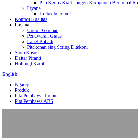
Pita Kertas Kraft kanggo Komponen Bertimbal Ra
Liyane
Kertas Interliner
Kontrol Kualitas
Layanan
Unduh Gambar
Penawaran Gratis
Label Pribadi
Pitakonan sing Sering Ditakoni
Studi Kasus
Daftar Piranti
Hubungi Kami
English
Ngarep
Produk
Pita Pembawa Timbul
Pita Pembawa ABS