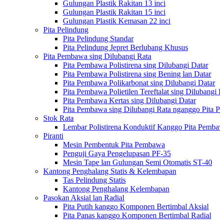
Gulungan Plastik Rakitan 13 inci
Gulungan Plastik Rakitan 15 inci
Gulungan Plastik Kemasan 22 inci
Pita Pelindung
Pita Pelindung Standar
Pita Pelindung Jepret Berlubang Khusus
Pita Pembawa sing Dilubangi Rata
Pita Pembawa Polistirena sing Dilubangi Datar
Pita Pembawa Polistirena sing Bening lan Datar
Pita Pembawa Polikarbonat sing Dilubangi Datar
Pita Pembawa Polietilen Tereftalat sing Dilubangi 
Pita Pembawa Kertas sing Dilubangi Datar
Pita Pembawa sing Dilubangi Rata nganggo Pita 
Stok Rata
Lembar Polistirena Konduktif Kanggo Pita Pemb
Piranti
Mesin Pembentuk Pita Pembawa
Penguji Gaya Pengelupasan PF-35
Mesin Tape lan Gulungan Semi Otomatis ST-40
Kantong Penghalang Statis & Kelembapan
Tas Pelindung Statis
Kantong Penghalang Kelembapan
Pasokan Aksial lan Radial
Pita Putih kanggo Komponen Bertimbal Aksial
Pita Panas kanggo Komponen Bertimbal Radial