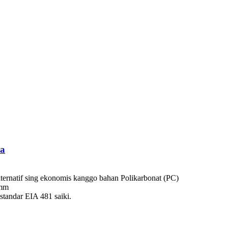
na
alternatif sing ekonomis kanggo bahan Polikarbonat (PC)
2mm
tandar EIA 481 saiki.