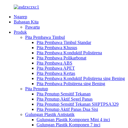
Ngarep
Babagan Kita
Pawarta
Produk
Pita Pembawa Timbul
Pita Pembawa Timbul Standar
Pita Pembawa Khusus
Pita Pembawa Konduktif Polistirena
Pita Pembawa Polikarbonat
Pita Pembawa ABS
Pita Pembawa APET
Pita Pembawa Kertas
Pita Pembawa Konduktif Polistirena sing Bening
Pita Pembawa Polistirena sing Bening
Pita Penutup
Pita Penutup Sensitif Tekanan
Pita Penutup Aktif Segel Panas
Pita Penutup Sensitif Tekanan SHPTPSA329
Pita Penutup Aktif Panas Dua Sisi
Gulungan Plastik Antistatik
Gulungan Plastik Komponen Mini 4 inci
Gulungan Plastik Komponen 7 inci