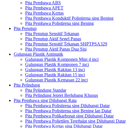
Pita Pembawa ABS
Pita Pembawa APET
Pita Pembawa Kertas
Pita Pembawa Konduktif Polistirena sing Bening
Pita Pembawa Polistirena sing Bening
Pita Penutup
Pita Penutup Sensitif Tekanan
Pita Penutup Aktif Segel Panas
Pita Penutup Sensitif Tekanan SHPTPSA329
Pita Penutup Aktif Panas Dua Sisi
Gulungan Plastik Antistatik
Gulungan Plastik Komponen Mini 4 inci
Gulungan Plastik Komponen 7 inci
Gulungan Plastik Rakitan 13 inci
Gulungan Plastik Rakitan 15 inci
Gulungan Plastik Kemasan 22 inci
Pita Pelindung
Pita Pelindung Standar
Pita Pelindung Jepret Berlubang Khusus
Pita Pembawa sing Dilubangi Rata
Pita Pembawa Polistirena sing Dilubangi Datar
Pita Pembawa Polistirena sing Bening lan Datar
Pita Pembawa Polikarbonat sing Dilubangi Datar
Pita Pembawa Polietilen Tereftalat sing Dilubangi Datar
Pita Pembawa Kertas sing Dilubangi Datar