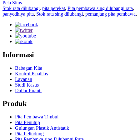
Peta Situs
Stok rata dilubangi
,
pita perekat
,
Pita pembawa sing dilubangi rata
,
panyedhiya pita
,
Stok rata sing dilubangi
,
pemanjang pita pembawa
,
Informasi
Babagan Kita
Kontrol Kualitas
Layanan
Studi Kasus
Daftar Piranti
Produk
Pita Pembawa Timbul
Pita Penutup
Gulungan Plastik Antistatik
Pita Pelindung
Pita Pembawa sing Dilubangi Rata