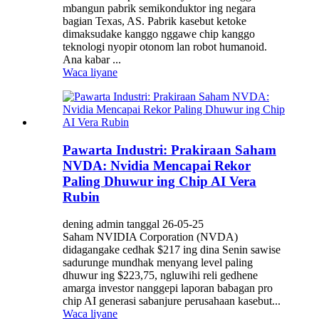
mbangun pabrik semikonduktor ing negara
bagian Texas, AS. Pabrik kasebut ketoke
dimaksudake kanggo nggawe chip kanggo
teknologi nyopir otonom lan robot humanoid.
Ana kabar ...
Waca liyane
Pawarta Industri: Prakiraan Saham
NVDA: Nvidia Mencapai Rekor
Paling Dhuwur ing Chip AI Vera
Rubin
dening admin tanggal 26-05-25
Saham NVIDIA Corporation (NVDA)
didagangake cedhak $217 ing dina Senin sawise
sadurunge mundhak menyang level paling
dhuwur ing $223,75, ngluwihi reli gedhene
amarga investor nanggepi laporan babagan pro
chip AI generasi sabanjure perusahaan kasebut...
Waca liyane