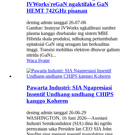
IVWorks'reGaN ngaktifake GaN
HEMT 742GHz pisanan
dening admin tanggal 26-07-06
Gambar: Insinyur IVWorks ngkalibrasi sumber
plasma kanggo disebarake ing sistem MBE
Hibrida skala produksi, ndhukung pertumbuhan
epitaksial GaN sing seragam lan berkualitas
tinggi. Transisi mobilitas elektron dhuwur galium
nitrida (GaN)...
Waca liyane
Pawarta Industri: SIA Ngapresiasi
Insentif Undhang-undhang CHIPS
kanggo Koheren
dening admin tanggal 26-06-29
WASHINGTON, 16 Juni 2026—Asosiasi
Industri Semikonduktor (SIA) dina iki ngrilis
pernyataan saka Presiden lan CEO SIA John
Neuffer sing memuji insentif manufaktur sing