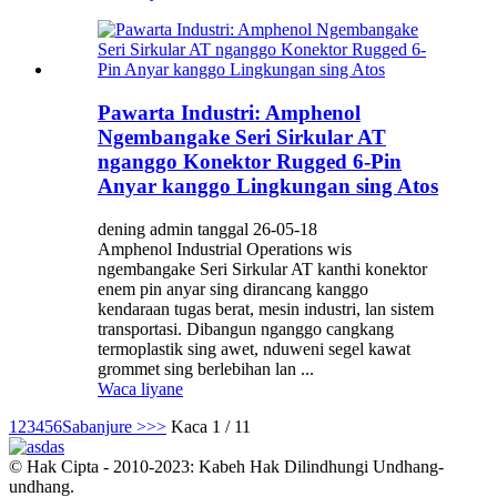
Pawarta Industri: Amphenol
Ngembangake Seri Sirkular AT
nganggo Konektor Rugged 6-Pin
Anyar kanggo Lingkungan sing Atos
dening admin tanggal 26-05-18
Amphenol Industrial Operations wis
ngembangake Seri Sirkular AT kanthi konektor
enem pin anyar sing dirancang kanggo
kendaraan tugas berat, mesin industri, lan sistem
transportasi. Dibangun nganggo cangkang
termoplastik sing awet, nduweni segel kawat
grommet sing berlebihan lan ...
Waca liyane
1
2
3
4
5
6
Sabanjure >
>>
Kaca 1 / 11
© Hak Cipta - 2010-2023: Kabeh Hak Dilindhungi Undhang-
undhang.