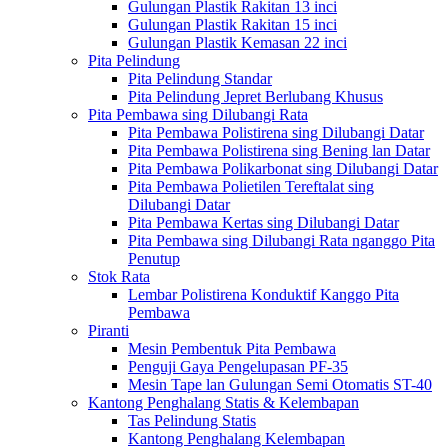
Gulungan Plastik Rakitan 13 inci
Gulungan Plastik Rakitan 15 inci
Gulungan Plastik Kemasan 22 inci
Pita Pelindung
Pita Pelindung Standar
Pita Pelindung Jepret Berlubang Khusus
Pita Pembawa sing Dilubangi Rata
Pita Pembawa Polistirena sing Dilubangi Datar
Pita Pembawa Polistirena sing Bening lan Datar
Pita Pembawa Polikarbonat sing Dilubangi Datar
Pita Pembawa Polietilen Tereftalat sing
Dilubangi Datar
Pita Pembawa Kertas sing Dilubangi Datar
Pita Pembawa sing Dilubangi Rata nganggo Pita
Penutup
Stok Rata
Lembar Polistirena Konduktif Kanggo Pita
Pembawa
Piranti
Mesin Pembentuk Pita Pembawa
Penguji Gaya Pengelupasan PF-35
Mesin Tape lan Gulungan Semi Otomatis ST-40
Kantong Penghalang Statis & Kelembapan
Tas Pelindung Statis
Kantong Penghalang Kelembapan