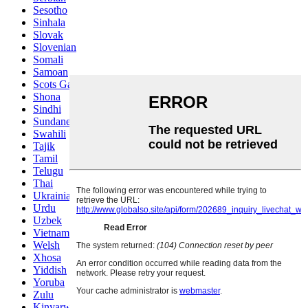
Sesotho
Sinhala
Slovak
Slovenian
Somali
Samoan
Scots Gaelic
Shona
Sindhi
Sundanese
Swahili
Tajik
Tamil
Telugu
Thai
Ukrainian
Urdu
Uzbek
Vietnamese
Welsh
Xhosa
Yiddish
Yoruba
Zulu
Kinyarwanda