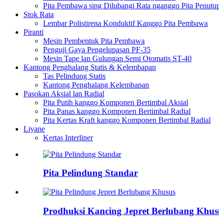
Pita Pembawa sing Dilubangi Rata nganggo Pita Penutu
Stok Rata
Lembar Polistirena Konduktif Kanggo Pita Pembawa
Piranti
Mesin Pembentuk Pita Pembawa
Penguji Gaya Pengelupasan PF-35
Mesin Tape lan Gulungan Semi Otomatis ST-40
Kantong Penghalang Statis & Kelembapan
Tas Pelindung Statis
Kantong Penghalang Kelembapan
Pasokan Aksial lan Radial
Pita Putih kanggo Komponen Bertimbal Aksial
Pita Panas kanggo Komponen Bertimbal Radial
Pita Kertas Kraft kanggo Komponen Bertimbal Radial
Liyane
Kertas Interliner
Pita Pelindung Standar
Prodhuksi Kancing Jepret Berlubang Khusu