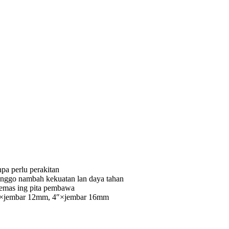
npa perlu perakitan
anggo nambah kekuatan lan daya tahan
kemas ing pita pembawa
4″×jembar 12mm, 4″×jembar 16mm