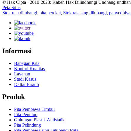
© Hak Cipta - 2010-2023: Kabeh Hak Dilindhungi Undhang-undhan
Peta Situs
Stok rata dilubangi
,
pita perekat
,
Stok rata sing dilubangi
,
panyedhiya 
Informasi
Babagan Kita
Kontrol Kualitas
Layanan
Studi Kasus
Daftar Piranti
Produk
Pita Pembawa Timbul
Pita Penutup
Gulungan Plastik Antistatik
Pita Pelindung
Pita Pembawa sing Dilubangi Rata