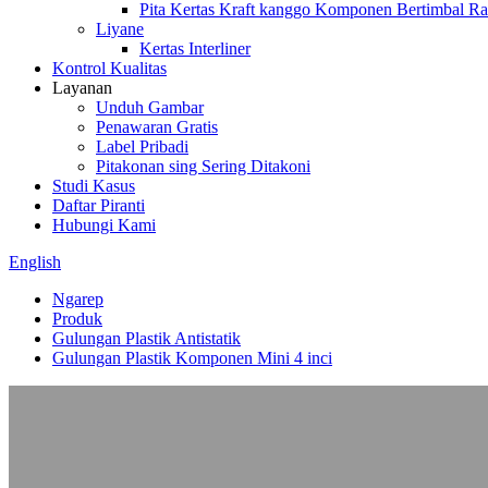
Pita Kertas Kraft kanggo Komponen Bertimbal Ra
Liyane
Kertas Interliner
Kontrol Kualitas
Layanan
Unduh Gambar
Penawaran Gratis
Label Pribadi
Pitakonan sing Sering Ditakoni
Studi Kasus
Daftar Piranti
Hubungi Kami
English
Ngarep
Produk
Gulungan Plastik Antistatik
Gulungan Plastik Komponen Mini 4 inci