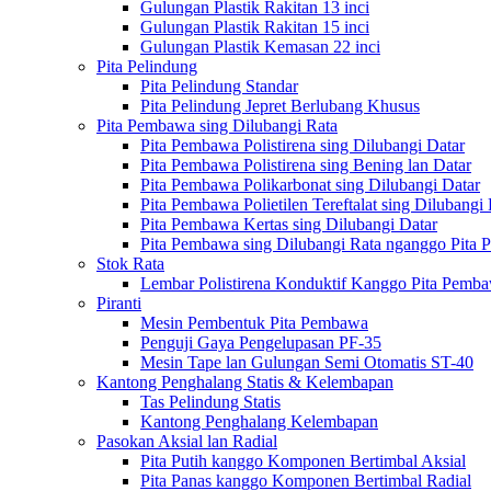
Gulungan Plastik Rakitan 13 inci
Gulungan Plastik Rakitan 15 inci
Gulungan Plastik Kemasan 22 inci
Pita Pelindung
Pita Pelindung Standar
Pita Pelindung Jepret Berlubang Khusus
Pita Pembawa sing Dilubangi Rata
Pita Pembawa Polistirena sing Dilubangi Datar
Pita Pembawa Polistirena sing Bening lan Datar
Pita Pembawa Polikarbonat sing Dilubangi Datar
Pita Pembawa Polietilen Tereftalat sing Dilubangi 
Pita Pembawa Kertas sing Dilubangi Datar
Pita Pembawa sing Dilubangi Rata nganggo Pita 
Stok Rata
Lembar Polistirena Konduktif Kanggo Pita Pemb
Piranti
Mesin Pembentuk Pita Pembawa
Penguji Gaya Pengelupasan PF-35
Mesin Tape lan Gulungan Semi Otomatis ST-40
Kantong Penghalang Statis & Kelembapan
Tas Pelindung Statis
Kantong Penghalang Kelembapan
Pasokan Aksial lan Radial
Pita Putih kanggo Komponen Bertimbal Aksial
Pita Panas kanggo Komponen Bertimbal Radial