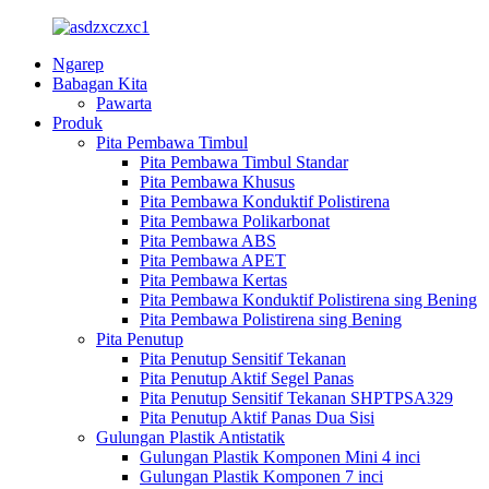
Ngarep
Babagan Kita
Pawarta
Produk
Pita Pembawa Timbul
Pita Pembawa Timbul Standar
Pita Pembawa Khusus
Pita Pembawa Konduktif Polistirena
Pita Pembawa Polikarbonat
Pita Pembawa ABS
Pita Pembawa APET
Pita Pembawa Kertas
Pita Pembawa Konduktif Polistirena sing Bening
Pita Pembawa Polistirena sing Bening
Pita Penutup
Pita Penutup Sensitif Tekanan
Pita Penutup Aktif Segel Panas
Pita Penutup Sensitif Tekanan SHPTPSA329
Pita Penutup Aktif Panas Dua Sisi
Gulungan Plastik Antistatik
Gulungan Plastik Komponen Mini 4 inci
Gulungan Plastik Komponen 7 inci