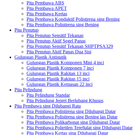
Pita Pembawa ABS
Pita Pembawa APET
Pita Pembawa Kertas
Pita Pembawa Konduktif Polistirena sing Bening
Pita Pembawa Polistirena sing Bening
Pita Penutup
Pita Penutup Sensitif Tekanan
Pita Penutup Aktif Segel Panas
Pita Penutup Sensitif Tekanan SHPTPSA329
Pita Penutup Aktif Panas Dua Sisi
Gulungan Plastik Antistatik
Gulungan Plastik Komponen Mini 4 inci
Gulungan Plastik Komponen 7 inci
Gulungan Plastik Rakitan 13 inci
Gulungan Plastik Rakitan 15 inci
Gulungan Plastik Kemasan 22 inci
Pita Pelindung
Pita Pelindung Standar
Pita Pelindung Jepret Berlubang Khusus
Pita Pembawa sing Dilubangi Rata
Pita Pembawa Polistirena sing Dilubangi Datar
Pita Pembawa Polistirena sing Bening lan Datar
Pita Pembawa Polikarbonat sing Dilubangi Datar
Pita Pembawa Polietilen Tereftalat sing Dilubangi Datar
Pita Pembawa Kertas sing Dilubangi Datar