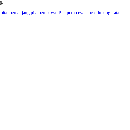
g.
pita
,
pemanjang pita pembawa
,
Pita pembawa sing dilubangi rata
,