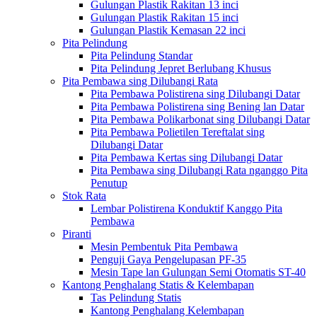
Gulungan Plastik Rakitan 13 inci
Gulungan Plastik Rakitan 15 inci
Gulungan Plastik Kemasan 22 inci
Pita Pelindung
Pita Pelindung Standar
Pita Pelindung Jepret Berlubang Khusus
Pita Pembawa sing Dilubangi Rata
Pita Pembawa Polistirena sing Dilubangi Datar
Pita Pembawa Polistirena sing Bening lan Datar
Pita Pembawa Polikarbonat sing Dilubangi Datar
Pita Pembawa Polietilen Tereftalat sing
Dilubangi Datar
Pita Pembawa Kertas sing Dilubangi Datar
Pita Pembawa sing Dilubangi Rata nganggo Pita
Penutup
Stok Rata
Lembar Polistirena Konduktif Kanggo Pita
Pembawa
Piranti
Mesin Pembentuk Pita Pembawa
Penguji Gaya Pengelupasan PF-35
Mesin Tape lan Gulungan Semi Otomatis ST-40
Kantong Penghalang Statis & Kelembapan
Tas Pelindung Statis
Kantong Penghalang Kelembapan