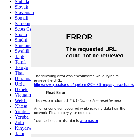
Sinhala
Slovak
Slovenian
Somali
Samoan
Scots Gaelic
Shona
Sindhi
Sundanese
Swahili
Tajik
Tamil
Telugu
Thai
Ukrainian
Urdu
Uzbek
Vietnamese
Welsh
Xhosa
Yiddish
Yoruba
Zulu
Kinyarwanda
Tatar