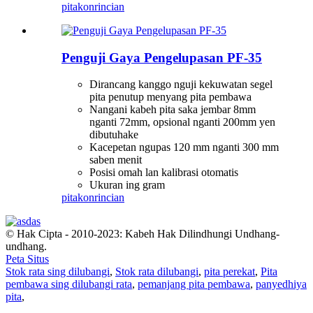
pitakon
rincian
Penguji Gaya Pengelupasan PF-35
Dirancang kanggo nguji kekuwatan segel
pita penutup menyang pita pembawa
Nangani kabeh pita saka jembar 8mm
nganti 72mm, opsional nganti 200mm yen
dibutuhake
Kacepetan ngupas 120 mm nganti 300 mm
saben menit
Posisi omah lan kalibrasi otomatis
Ukuran ing gram
pitakon
rincian
© Hak Cipta - 2010-2023: Kabeh Hak Dilindhungi Undhang-
undhang.
Peta Situs
Stok rata sing dilubangi
,
Stok rata dilubangi
,
pita perekat
,
Pita
pembawa sing dilubangi rata
,
pemanjang pita pembawa
,
panyedhiya
pita
,