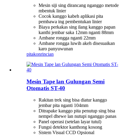
Mesin siji sing dirancang nganggo metode
mbentuk linier
Cocok kanggo kabeh aplikasi pita
pembawa ing pembentukan linier
Biaya perkakas sing ilang kanggo papan
kanthi jembar saka 12mm nganti 88mm
Ambane rongga nganti 22mm
Ambane rongga luwih akeh disesuaikan
karo panyuwunan
pitakon
rincian
Mesin Tape lan Gulungan Semi
Otomatis ST-40
Rakitan trek sing bisa diatur kanggo
jembar pita nganti 104mm
Ditrapake kanggo pita penutup sing bisa
nempel dhewe lan nutupi nganggo panas
Panel operasi (setelan layar tutul)
Fungsi detektor kanthong kosong
Sistem Visual CCD Opsional