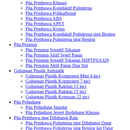
Pita Pembawa Khusus
Pita Pembawa Konduktif Polistirena
Pita Pembawa Polikarbonat
Pita Pembawa ABS
Pita Pembawa APET
Pita Pembawa Kertas
Pita Pembawa Konduktif Polistirena sing Bening
Pita Pembawa Polistirena sing Bening
Pita Penutup
Pita Penutup Sensitif Tekanan
Pita Penutup Aktif Segel Panas
Pita Penutup Sensitif Tekanan SHPTPSA329
Pita Penutup Aktif Panas Dua Sisi
Gulungan Plastik Antistatik
Gulungan Plastik Komponen Mini 4 inci
Gulungan Plastik Komponen 7 inci
Gulungan Plastik Rakitan 13 inci
Gulungan Plastik Rakitan 15 inci
Gulungan Plastik Kemasan 22 inci
Pita Pelindung
Pita Pelindung Standar
Pita Pelindung Jepret Berlubang Khusus
Pita Pembawa sing Dilubangi Rata
Pita Pembawa Polistirena sing Dilubangi Datar
Pita Pembawa Polistirena sing Bening lan Datar