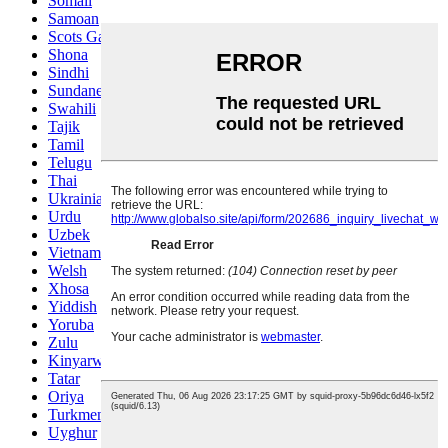
Somali
Samoan
Scots Gaelic
Shona
Sindhi
Sundanese
Swahili
Tajik
Tamil
Telugu
Thai
Ukrainian
Urdu
Uzbek
Vietnamese
Welsh
Xhosa
Yiddish
Yoruba
Zulu
Kinyarwanda
Tatar
Oriya
Turkmen
Uyghur