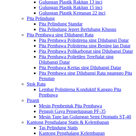
Gulungan Plastik Rakitan 13 inci
Gulungan Plastik Rakitan 15 inci
Gulungan Plastik Kemasan 22 inci
Pita Pelindung
Pita Pelindung Standar
Pita Pelindung Jepret Berlubang Khusus
Pita Pembawa sing Dilubangi Rata
Pita Pembawa Polistirena sing Dilubangi Datar
Pita Pembawa Polistirena sing Bening lan Datar
Pita Pembawa Polikarbonat sing Dilubangi Datar
Pita Pembawa Polietilen Tereftalat sing
Dilubangi Datar
Pita Pembawa Kertas sing Dilubangi Datar
Pita Pembawa sing Dilubangi Rata nganggo Pita
Penutup
Stok Rata
Lembar Polistirena Konduktif Kanggo Pita
Pembawa
Piranti
Mesin Pembentuk Pita Pembawa
Penguji Gaya Pengelupasan PF-35
Mesin Tape lan Gulungan Semi Otomatis ST-40
Kantong Penghalang Statis & Kelembapan
Tas Pelindung Statis
Kantong Penghalang Kelembapan