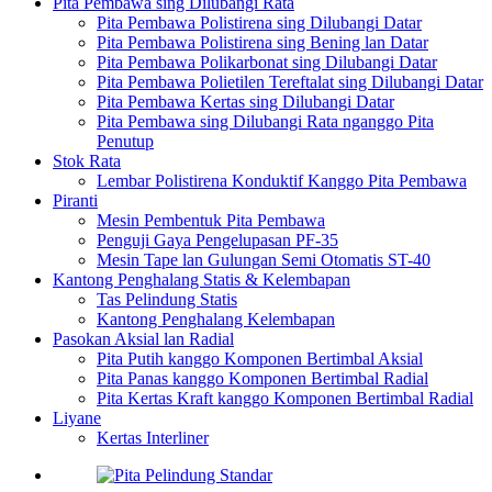
Pita Pembawa sing Dilubangi Rata
Pita Pembawa Polistirena sing Dilubangi Datar
Pita Pembawa Polistirena sing Bening lan Datar
Pita Pembawa Polikarbonat sing Dilubangi Datar
Pita Pembawa Polietilen Tereftalat sing Dilubangi Datar
Pita Pembawa Kertas sing Dilubangi Datar
Pita Pembawa sing Dilubangi Rata nganggo Pita
Penutup
Stok Rata
Lembar Polistirena Konduktif Kanggo Pita Pembawa
Piranti
Mesin Pembentuk Pita Pembawa
Penguji Gaya Pengelupasan PF-35
Mesin Tape lan Gulungan Semi Otomatis ST-40
Kantong Penghalang Statis & Kelembapan
Tas Pelindung Statis
Kantong Penghalang Kelembapan
Pasokan Aksial lan Radial
Pita Putih kanggo Komponen Bertimbal Aksial
Pita Panas kanggo Komponen Bertimbal Radial
Pita Kertas Kraft kanggo Komponen Bertimbal Radial
Liyane
Kertas Interliner