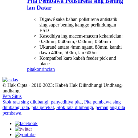
Pita Pembawa Polistirena sing Bening
lan Datar
Digawé saka bahan polistirena antistatik
sing super bening kanggo perlindungan
ESD
Kasedhiya ing macem-macem kekandelan:
0.30mm, 0.40mm, 0.50mm, 0.60mm
Ukurané antara 4mm nganti 88mm, kanthi
dawa 400m, 500m, lan 600m
Kompatibel karo kabeh feeder pick and
place
pitakon
rincian
© Hak Cipta - 2010-2023: Kabeh Hak Dilindhungi Undhang-
undhang.
Peta Situs
Stok rata sing dilubangi
,
panyedhiya pita
,
Pita pembawa sing
dilubangi rata
,
pita perekat
,
Stok rata dilubangi
,
pemanjang pita
pembawa
,